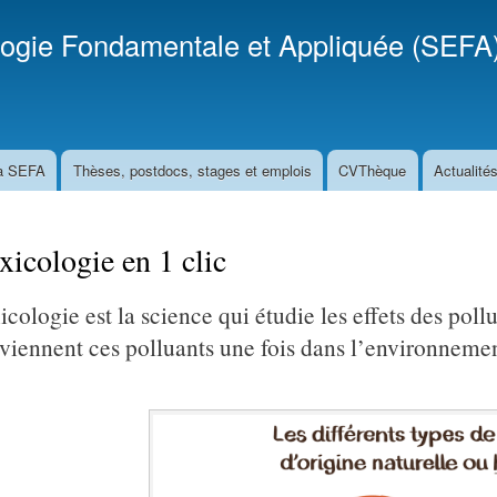
Aller
logie Fondamentale et Appliquée (SEFA
au
contenu
principal
la SEFA
Thèses, postdocs, stages et emplois
CVThèque
Actualité
xicologie en 1 clic
cologie est la science qui étudie les effets des pollu
viennent ces polluants une fois dans l’environneme