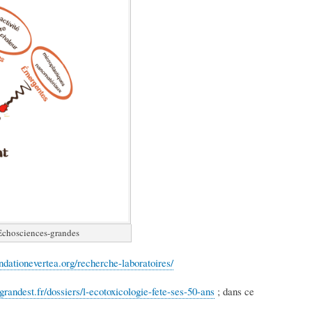
 Echosciences-grandes
ondationevertea.org/recherche-laboratoires/
randest.fr/dossiers/l-ecotoxicologie-fete-ses-50-ans
; dans ce