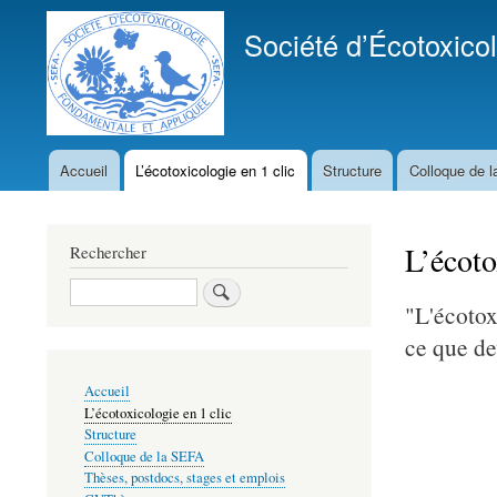
Société d’Écotoxico
Accueil
L’écotoxicologie en 1 clic
Structure
Colloque de 
Navigation
principale
L’écoto
Rechercher
Search
"L'écotoxi
ce que de
Navigation
Accueil
principale
L’écotoxicologie en 1 clic
Structure
Colloque de la SEFA
Thèses, postdocs, stages et emplois