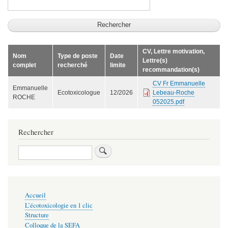
CV, Lettre motivation,
Nom
Type de poste
Date
Lettre(s)
complet
recherché
limite
recommandation(s)
CV Fr Emmanuelle
Emmanuelle
Ecotoxicologue
12/2026
Lebeau-Roche
ROCHE
052025.pdf
Rechercher
Search
Navigation
Accueil
principale
L’écotoxicologie en 1 clic
Structure
Colloque de la SEFA