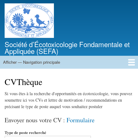
Aller
au
contenu
principal
Société d’Écotoxicologie Fondamentale et
Appliquée (SEFA)
Afficher — Navigation principale
Navigation
principale
Accueil
L’écotoxicologie en 1 clic
Structure
Colloque de la SEFA
Thèses, postdocs, stages et emplois
CVThèque
Actualités
Les formations
CVThèque
Si vous êtes à la recherche d'opportunités en écotoxicologie, vous pouvez
soumettre ici vos CVs et lettre de motivation / recommendations en
précisant le type de poste auquel vous souhaitez postuler
Envoyer nous votre CV :
Formulaire
Type de poste recherché